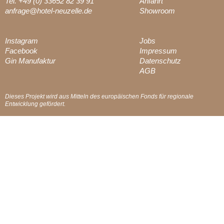
Tel. +49 (0) 33652 82 39 91
Anfahrt
anfrage@hotel-neuzelle.de
Showroom
Instagram
Jobs
Facebook
Impressum
Gin Manufaktur
Datenschutz
AGB
Dieses Projekt wird aus Mitteln des europäischen Fonds für regionale
Entwicklung gefördert.