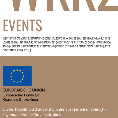
EVENTS
EVENTS EVENT CAPACITIES RESTAURANT: 60 SQM | SET ABOUT 30 PAX BAR: 20 SQM | SET ABOUT 10 PAX BUSINESS
LOUNGE: 70 SQM | SET ABOUT 30 PAX WINE GARDEN: 18SQM | SET ABOUT 48 PAX TERRACE: 50 SQM HIPPIE MEADOW:
300 SQM GENERAL EVENT INQUIRIES TO: RESERVIERUNG@WILDEKLOSTERKUECHE.DEFOR SPECIAL EVENT REQUESTS
PLEASE USE OUR REQUEST […]
Dieses Projekt wird aus Mitteln des europäischen Fonds für
regionale Entwicklung gefördert.